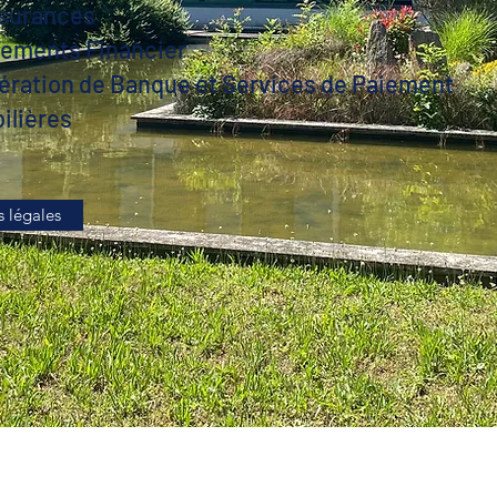
ssurances
sements Financier
ération de Banque et Services de Paiement
ilières
 légales