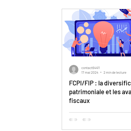
contact64411
17 mai 2024
2 min de lecture
FCPI/FIP : la diversifi
patrimoniale et les a
fiscaux