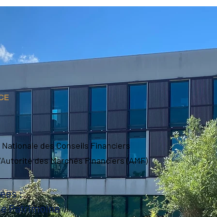
CE
 Nationale des Conseils Financiers
l’Autorité des Marchés Financiers (AMF)
tées :
de Patrimoine