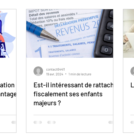
contact64411
19 avr. 2024
1 min de lecture
cation
Est-il intéressant de rattacher
L
vantages
fiscalement ses enfants
majeurs ?