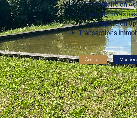
Intermédiaire en A
Conseil en Investis
Intermédiaire en Op
Transactions immob
Contact
Mentions