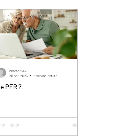
contact64411
20 oct. 2023
2 min de lecture
e PER ?