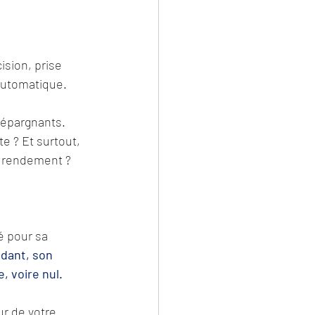
ision, prise 
 automatique.
 épargnants. 
 ? Et surtout, 
le rendement ?
é pour sa 
dant, son 
, voire nul.
ur de votre 