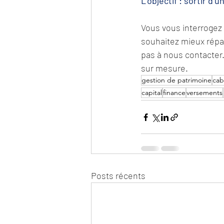
L’objectif : sortir d
Vous vous interrogez 
souhaitez mieux répart
pas à nous contacter.
sur mesure.
gestion de patrimoine
cab
capital
finance
versements
Posts récents