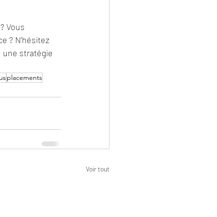
 ? Vous 
ce ? N’hésitez 
 une stratégie 
us
placements
Voir tout