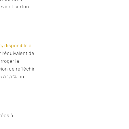
devient surtout 
, disponible à 
r l’équivalent de 
rroger la 
on de réfléchir 
s à 1,7 % ou 
tées à 