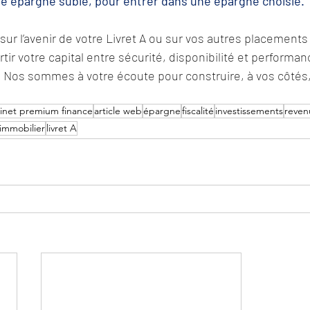
’une épargne subie, pour entrer dans une épargne choisie.
sur l’avenir de votre Livret A ou sur vos autres placements
ir votre capital entre sécurité, disponibilité et performan
 Nos sommes à votre écoute pour construire, à vos côtés,
inet premium finance
article web
épargne
fiscalité
investissements
reven
immobilier
livret A