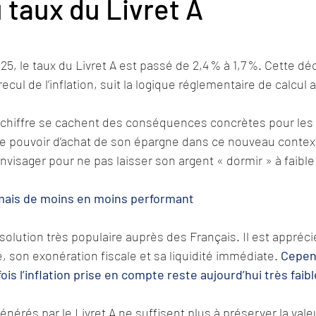
 taux du Livret A
025, le taux du Livret A est passé de 2,4 % à 1,7 %. Cette déc
cul de l’inflation, suit la logique réglementaire de calcul
e chiffre se cachent des conséquences concrètes pour les
 pouvoir d’achat de son épargne dans ce nouveau contexte
envisager pour ne pas laisser son argent « dormir » à faib
ais de moins en moins performant
solution très populaire auprès des Français. Il est appréci
é, son exonération fiscale et sa liquidité immédiate. 
Cepen
is l’inflation prise en compte reste aujourd’hui très faible
 générés par le Livret A ne suffisent plus à préserver la vale