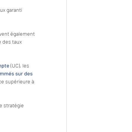
ux garanti 
uvent également 
e des taux 
mpte
(UC), les 
ammés sur des 
ce supérieure à 
 stratégie 