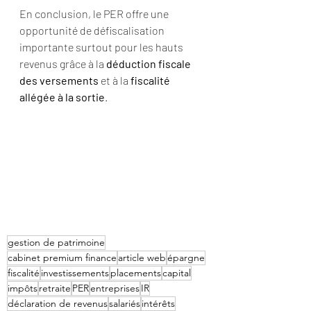
En conclusion, le PER offre une 
opportunité de défiscalisation 
importante surtout pour les hauts 
revenus grâce à la 
déduction fiscale 
des versements
 et à la 
fiscalité 
allégée à la sortie
.
gestion de patrimoine
cabinet premium finance
article web
épargne
fiscalité
investissements
placements
capital
impôts
retraite
PER
entreprises
IR
déclaration de revenus
salariés
intérêts