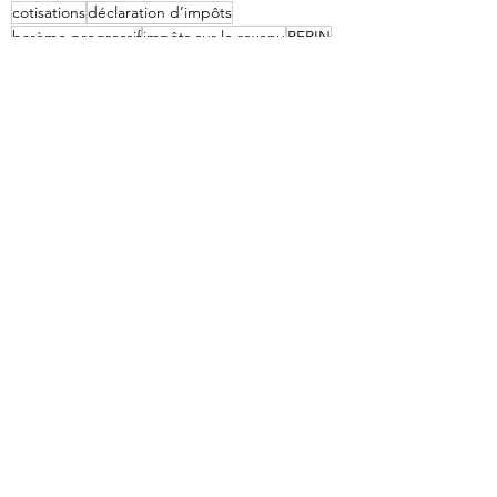
cotisations
déclaration d’impôts
barème progressif
impôts sur le revenu
PERIN
taux d’imposition
revenus complémentaires
primes
rente viagère
réduction d’impôts
PER obligatoire
PERECO
travailleurs indépendants
versements volontaires
Posts récents
Voir tout